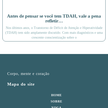
Antes de pensar se você tem TDAH, vale a pena
refletir…
Nos últimos anos, o Transtorno de Déficit de Atenção e Hiperatividade
(TDAH) tem sido amplamente discutido. Com mais diagnósticos e uma
crescente conscientização sobre o
Corpo, mente e coração
Mapa do site
HOME
SOBRE
YOGA