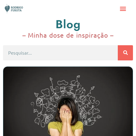
Blog
– Minha dose de inspiração –