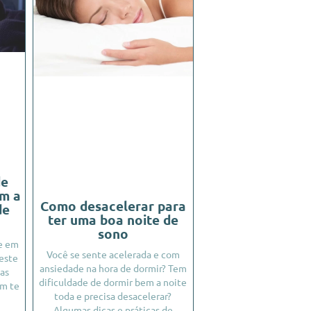
de
am a
Como desacelerar para
de
ter uma boa noite de
sono
e em
Você se sente acelerada e com
este
ansiedade na hora de dormir? Tem
as
dificuldade de dormir bem a noite
em te
toda e precisa desacelerar?
Algumas dicas e práticas de