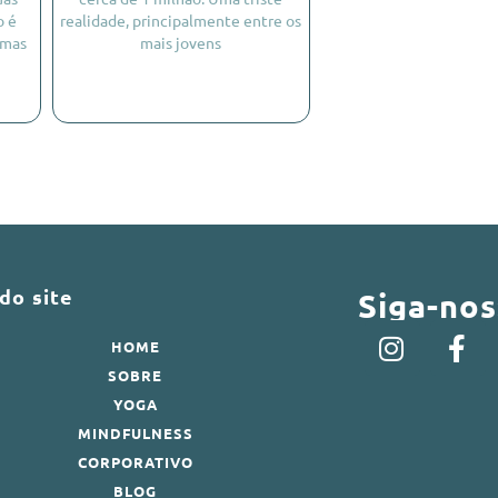
o é
realidade, principalmente entre os
umas
mais jovens
do site
Siga-nos
HOME
SOBRE
YOGA
MINDFULNESS
CORPORATIVO
BLOG