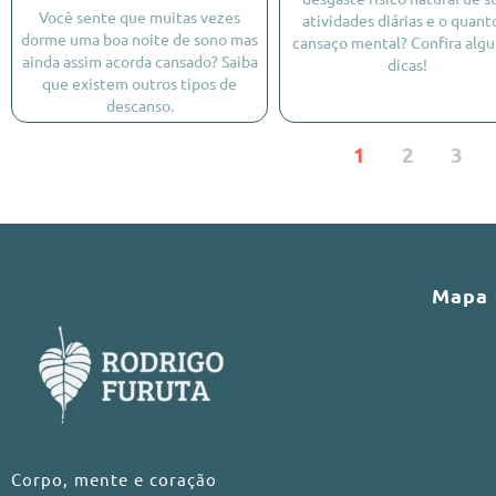
Você sente que muitas vezes
atividades diárias e o quant
dorme uma boa noite de sono mas
cansaço mental? Confira alg
ainda assim acorda cansado? Saiba
dicas!
que existem outros tipos de
descanso.
1
2
3
Mapa 
Corpo, mente e coração