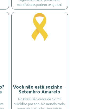
mindfulness podem te ajudar!
o?
Você não está sozinho –
a
Setembro Amarelo
No Brasil são cerca de 12 mil
 um
suicídios por ano. No mundo todo,
uas
cerca de 1 milhão. Uma triste